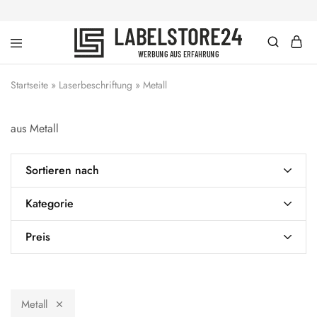
labelstore24
Werbung
|
aus
dein
Erfahrung
Startseite
»
Laserbeschriftung
»
Metall
Schlüsselband
mit
Wunschtext
aus Metall
ab
1
Stück
Sortieren nach
Kategorie
Preis
Metall