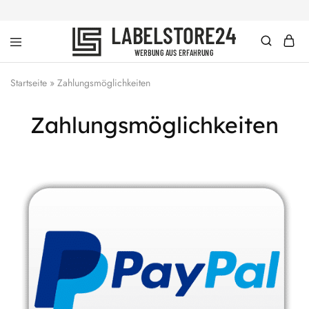
labelstore24
Werbung
|
aus
dein
Erfahrung
Startseite
»
Zahlungsmöglichkeiten
Schlüsselband
mit
Wunschtext
Zahlungsmöglichkeiten
ab
1
Stück