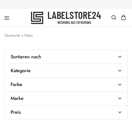
labelstore24
Werbung
|
aus
dein
Erfahrung
Startseite
»
Meer
Schlüsselband
mit
Wunschtext
ab
Sortieren nach
1
Stück
Kategorie
Farbe
Marke
Preis