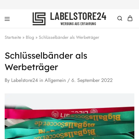
labelstore24
Werbung
|
aus
dein
Erfahrung
Startseite
»
Blog
»
Schlüsselbänder als Werbeträger
Schlüsselband
mit
Wunschtext
Schlüsselbänder als
ab
1
Werbeträger
Stück
By
Labelstore24
in
Allgemein
6. September 2022